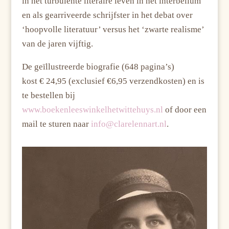
in het turbulente literaire leven in het interbellum
en als gearriveerde schrijfster in
het debat over
‘hoopvolle literatuur’ versus het ‘zwarte realisme’
van de jaren vijftig.
De geïllustreerde biografie (648 pagina’s)
kost
€
24,95 (exclusief
€6,95
verzendkosten) en is
te bestellen bij
www.boekenleeswinkelhetwittehuys.nl
of door een
mail te sturen
naar
info@clarelennart.nl
.