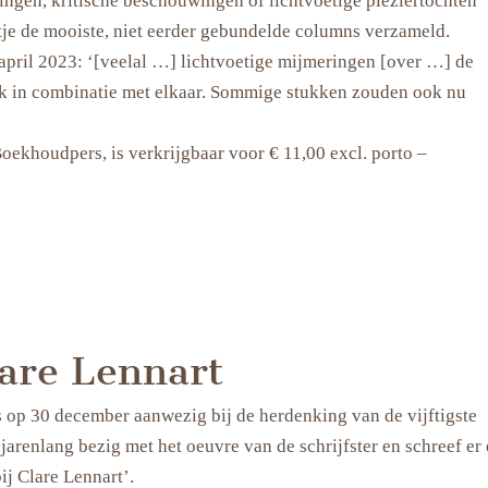
ingen, kritische beschouwingen of lichtvoetige pleziertochten
eltje de mooiste, niet eerder gebundelde columns verzameld.
 april 2023: ‘[veelal …] lichtvoetige mijmeringen [over …] de
ak in combinatie met elkaar. Sommige stukken zouden ook nu
oekhoudpers, is verkrijgbaar voor € 11,00 excl. porto –
lare Lennart
 op 30 december aanwezig bij de herdenking van de vijftigste
 jarenlang bezig met het oeuvre van de schrijfster en schreef er
ij Clare Lennart’.