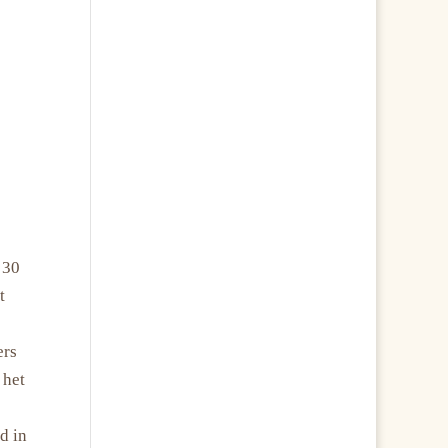
 30
t
ers
 het
d in