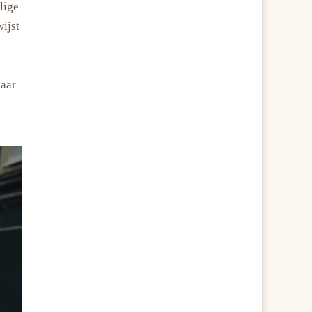
lige
ijst
maar