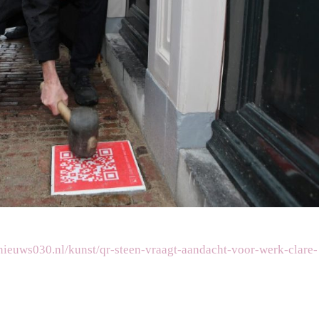
nieuws030.nl/kunst/qr-steen-vraagt-aandacht-voor-werk-clare-