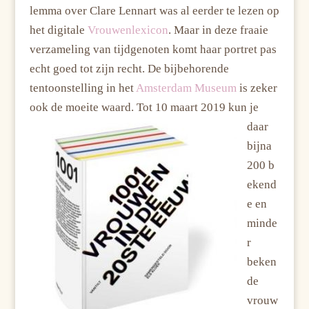
lemma over Clare Lennart was al eerder te lezen op
het digitale
Vrouwenlexicon
. Maar in deze fraaie
verzameling van tijdgenoten komt haar portret pas
echt goed tot zijn recht. De bijbehorende
tentoonstelling in het
Amsterdam Museum
is zeker
ook de moeite wa
ard. Tot 10 maart 2019 kun je
daar
bijna
200 b
ekend
e en
minde
r
beken
de
vrouw